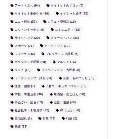
アート・文化
(94)
イイネットのサロン
(5)
イイネット主催企画
(49)
イイネット通信
(45)
エコ・福祉
(57)
カフェ・喫茶店
(16)
コットンキッチン
(6)
コミュニティ
(42)
サイクリング
(20)
スイーツ・パン
(34)
スポーツ
(21)
テイクアウト
(22)
フォーラム
(4)
プログラミング講座
(5)
ボランティア活動
(20)
マルシェ
(74)
ランチ
(43)
リノベーション・古民家
(8)
ワークショップ・講座
(64)
企業・ものづくり
(82)
医療・健康
(7)
子育て・キッズイベント
(32)
学校・学生企画
(36)
居酒屋・夜ごはん
(38)
手ぬぐい・染色
(13)
歴史・遺跡
(48)
社会見学・工場見学
(12)
綿（わた）
(9)
聖地巡礼
(1)
自然
(43)
行政
(2)
鉄道
(13)