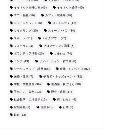
イイネット主催企画
(49)
イイネット通信
(45)
エコ・福祉
(56)
カフェ・喫茶店
(16)
コットンキッチン
(6)
コミュニティ
(42)
サイクリング
(20)
スイーツ・パン
(34)
スポーツ
(21)
テイクアウト
(22)
フォーラム
(4)
プログラミング講座
(5)
ボランティア活動
(20)
マルシェ
(74)
ランチ
(43)
リノベーション・古民家
(8)
ワークショップ・講座
(64)
企業・ものづくり
(82)
医療・健康
(7)
子育て・キッズイベント
(32)
学校・学生企画
(36)
居酒屋・夜ごはん
(38)
手ぬぐい・染色
(13)
歴史・遺跡
(47)
社会見学・工場見学
(12)
綿（わた）
(9)
聖地巡礼
(1)
自然
(43)
行政
(2)
鉄道
(13)