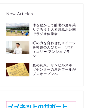
New Articles
体を動かして酷暑の夏を乗
り切ろう！大和川親水公園
でラジオ体操会
町の力を合わせたスイーツ
を柏原の人びとへ （パテ
ィスリー アンジュブラ
ン）
夏の到来。サンヒルスポー
ツセンターの屋外プールが
プレオープンへ