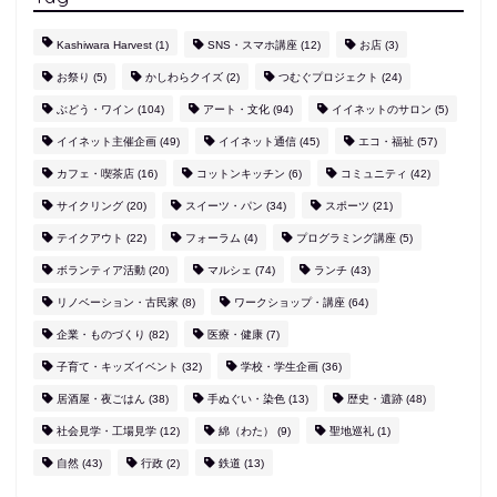
Kashiwara Harvest
(1)
SNS・スマホ講座
(12)
お店
(3)
お祭り
(5)
かしわらクイズ
(2)
つむぐプロジェクト
(24)
ぶどう・ワイン
(104)
アート・文化
(94)
イイネットのサロン
(5)
イイネット主催企画
(49)
イイネット通信
(45)
エコ・福祉
(57)
カフェ・喫茶店
(16)
コットンキッチン
(6)
コミュニティ
(42)
サイクリング
(20)
スイーツ・パン
(34)
スポーツ
(21)
テイクアウト
(22)
フォーラム
(4)
プログラミング講座
(5)
ボランティア活動
(20)
マルシェ
(74)
ランチ
(43)
リノベーション・古民家
(8)
ワークショップ・講座
(64)
企業・ものづくり
(82)
医療・健康
(7)
子育て・キッズイベント
(32)
学校・学生企画
(36)
居酒屋・夜ごはん
(38)
手ぬぐい・染色
(13)
歴史・遺跡
(48)
社会見学・工場見学
(12)
綿（わた）
(9)
聖地巡礼
(1)
自然
(43)
行政
(2)
鉄道
(13)