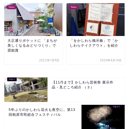
News
News
大正通りポケットに 「まちが
「をかしわら掲示板」で「か
美しくなるみどりづくり」で
しわらテイクアウト」を紹介
奨励賞
2022年1月9日
2020年4月14日
【11/5まで】かしわら芸術祭 展示作
品・見どころ紹介 （３）
5年ぶりのかしわら花火も夜空に。第13
回柏原市民総合フェスティバル