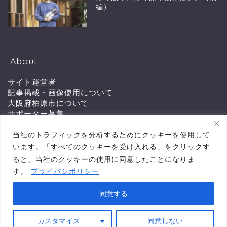
編）
About
サイト運営者
記事掲載・画像使用について
大阪府柏原市について
サポーター募集
会員特典
当社のトラフィックを分析するためにクッキーを使用して
お問い合わせ
います。「すべてのクッキーを受け入れる」をクリックす
ると、当社のクッキーの使用に同意したことになりま
す。
プライバシポリシー
プライバシーポリシー
同意する
2011–2026 かしわらイイネット 柏原市から「町を楽しむ ワイドに伝える」ニュース
サイト
カスタマイズ
同意しない