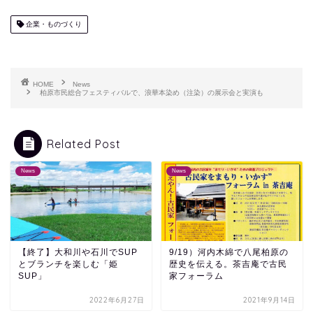
企業・ものづくり
HOME
News
柏原市民総合フェスティバルで、浪華本染め（注染）の展示会と実演も
Related Post
News
News
【終了】大和川や石川でSUP
9/19）河内木綿で八尾柏原の
とブランチを楽しむ「姫
歴史を伝える。茶吉庵で古民
SUP」
家フォーラム
2022年6月27日
2021年9月14日