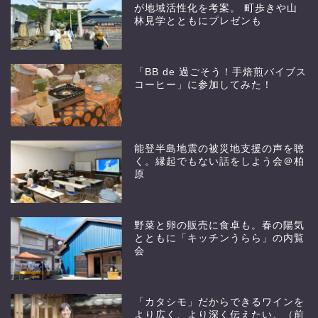
が地域活性化を考案。 町歩きや山
林見学とともにプレゼンも
「BB de 過ごそう！手焙煎バイブス
コーヒー」に参加してみた！
能登半島地震の被災地支援の声を聴
く。縁起でもない話をしよう会＠柏
原
野菜と卵の販売に食卓も。春の陽気
とともに「キッチンうらら」の内覧
会
「カタシモ」だからできるワインを
より広く、より深く伝えたい。（前