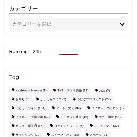
カテゴリー
Ranking - 24h
Tag
Kashiwara Harvest
(1)
SNS・スマホ講座
(12)
お店
(3)
お祭り
(5)
かしわらクイズ
(2)
つむぐプロジェクト
(24)
ぶどう・ワイン
(104)
アート・文化
(94)
イイネットのサロン
(5)
イイネット主催企画
(49)
イイネット通信
(45)
エコ・福祉
(56)
カフェ・喫茶店
(16)
コットンキッチン
(6)
コミュニティ
(42)
サイクリング
(20)
スイーツ・パン
(34)
スポーツ
(21)