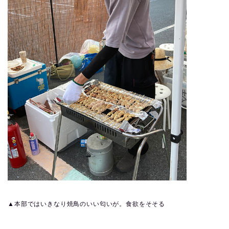
▲本部ではいきなり焼鳥のいい匂いが。食欲をそそる