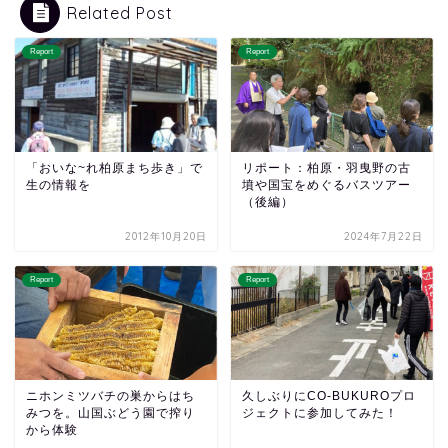
Related Post
Report
Report
「おいな~れ柏原まち歩き」で
リポート：柏原・羽曳野の古
生の情報を
墳や国宝をめぐるバスツアー
（後編）
2012年10月20日
2024年7月22日
Report
Report
ニホンミツバチの巣からはち
久しぶりにCO-BUKUROプロ
みつを。山国ぶどう園で搾り
ジェクトに参加してみた！
から体験