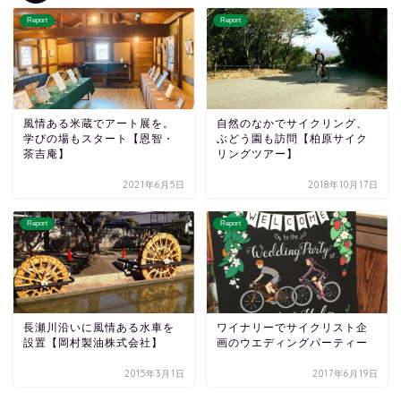
Report
Report
風情ある米蔵でアート展を。
自然のなかでサイクリング、
学びの場もスタート【恩智・
ぶどう園も訪問【柏原サイク
茶吉庵】
リングツアー】
2021年6月5日
2018年10月17日
Report
Report
長瀬川沿いに風情ある水車を
ワイナリーでサイクリスト企
設置【岡村製油株式会社】
画のウエディングパーティー
2015年3月1日
2017年6月19日