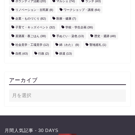
ボランティア活動
(20)
マルシェ
(74)
ランチ
(43)
リノベーション・古民家
(8)
ワークショップ・講座
(64)
企業・ものづくり
(82)
医療・健康
(7)
子育て・キッズイベント
(32)
学校・学生企画
(36)
居酒屋・夜ごはん
(38)
手ぬぐい・染色
(13)
歴史・遺跡
(48)
社会見学・工場見学
(12)
綿（わた）
(9)
聖地巡礼
(1)
自然
(43)
行政
(2)
鉄道
(13)
アーカイブ
月間人気記事 - 30 DAYS