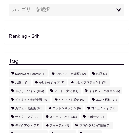
Ranking - 24h
Tag
Kashiwara Harvest
(1)
SNS・スマホ講座
(12)
お店
(3)
お祭り
(5)
かしわらクイズ
(2)
つむぐプロジェクト
(24)
ぶどう・ワイン
(104)
アート・文化
(94)
イイネットのサロン
(5)
イイネット主催企画
(49)
イイネット通信
(45)
エコ・福祉
(57)
カフェ・喫茶店
(16)
コットンキッチン
(6)
コミュニティ
(42)
サイクリング
(20)
スイーツ・パン
(34)
スポーツ
(21)
テイクアウト
(22)
フォーラム
(4)
プログラミング講座
(5)