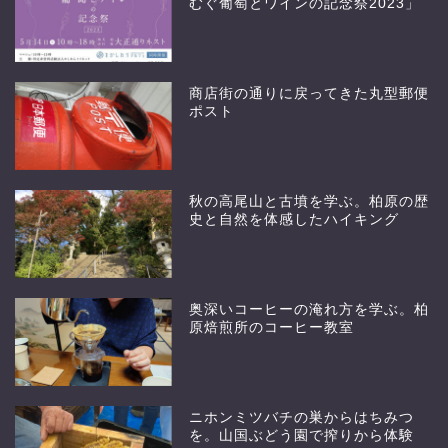
むぐ葡萄とワインの記念祭2023」
商店街の通りに戻ってきた丸型郵便
ポスト
秋の高尾山と古墳を学ぶ。柏原の歴
史と自然を体感したハイキング
奥深いコーヒーの淹れ方を学ぶ。柏
原焙煎所のコーヒー教室
ニホンミツバチの巣からはちみつ
を。山国ぶどう園で搾りから体験