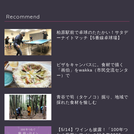
Recommend
柏原駅前で卓球のたたかい！サタデ
ーナイトマッチ【5番線卓球場】
ピザをキャンバスに。食材で描く
「画伯」をwakka（市民交流センタ
ー）で
青谷で筍（タケノコ）掘り、地域で
採れた食材を愉しむ
【5/14】ワインも披露！「100年つ