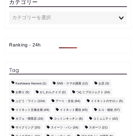
カテゴリー
Ranking - 24h
Tag
Kashiwara Harvest
(1)
SNS・スマホ講座
(12)
お店
(3)
お祭り
(5)
かしわらクイズ
(2)
つむぐプロジェクト
(24)
ぶどう・ワイン
(104)
アート・文化
(94)
イイネットのサロン
(5)
イイネット主催企画
(49)
イイネット通信
(45)
エコ・福祉
(57)
カフェ・喫茶店
(16)
コットンキッチン
(6)
コミュニティ
(42)
サイクリング
(20)
スイーツ・パン
(34)
スポーツ
(21)