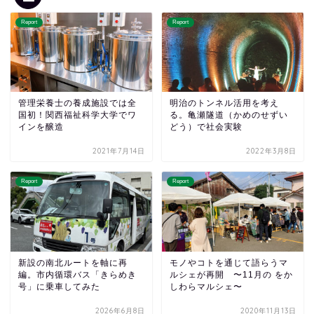
Report
Report
管理栄養士の養成施設では全
明治のトンネル活用を考え
国初！関西福祉科学大学でワ
る。亀瀬隧道（かめのせずい
インを醸造
どう）で社会実験
2021年7月14日
2022年3月8日
Report
Report
新設の南北ルートを軸に再
モノやコトを通じて語らうマ
編。市内循環バス「きらめき
ルシェが再開 〜11月の をか
号」に乗車してみた
しわらマルシェ〜
2026年6月8日
2020年11月13日