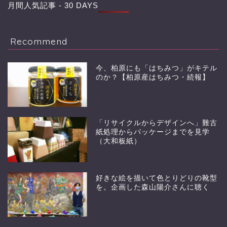
月間人気記事 - 30 DAYS
Recommend
今、柏原にも「はちみつ」がキテル
のか？【柏原産はちみつ・続報】
「リサイクルからデザインへ」難古
紙処理からパッケージまでを見学
（大和板紙）
好きな絵を描いて色とりどりの靴型
を。企画した森山陽介さんに聴く