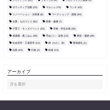
テイクアウト
(22)
フォーラム
(4)
プログラミング講座
(5)
ボランティア活動
(20)
マルシェ
(74)
ランチ
(43)
リノベーション・古民家
(8)
ワークショップ・講座
(64)
企業・ものづくり
(82)
医療・健康
(7)
子育て・キッズイベント
(32)
学校・学生企画
(36)
居酒屋・夜ごはん
(38)
手ぬぐい・染色
(13)
歴史・遺跡
(48)
社会見学・工場見学
(12)
綿（わた）
(9)
聖地巡礼
(1)
自然
(43)
行政
(2)
鉄道
(13)
アーカイブ