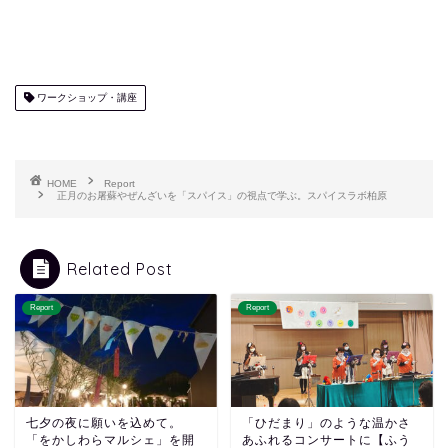
ワークショップ・講座
HOME
Report
正月のお屠蘇やぜんざいを「スパイス」の視点で学ぶ。スパイスラボ柏原
Related Post
Report
Report
七夕の夜に願いを込めて。
「ひだまり」のような温かさ
「をかしわらマルシェ」を開
あふれるコンサートに【ふう