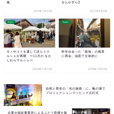
催。
せんかずら】
2019年7月25日
2021年3月9日
Report
Report
モノやコトを通じて語らうマ
昨年出会った「路地」の風景
ルシェが再開 〜11月の をか
に再会。油彩で立体的に
しわらマルシェ〜
2020年11月13日
2019年11月14日
自然と歴史の「光の旅路」に。亀の瀬で
プロジェクションマッピング点灯式
企業や福祉事業所によるぶどう収穫を振