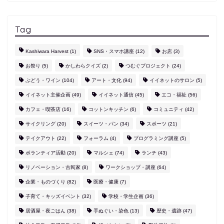
Tag
Kashiwara Harvest
(1)
SNS・スマホ講座
(12)
お店
(3)
お祭り
(5)
かしわらクイズ
(2)
つむぐプロジェクト
(24)
ぶどう・ワイン
(104)
アート・文化
(94)
イイネットのサロン
(5)
イイネット主催企画
(49)
イイネット通信
(45)
エコ・福祉
(56)
カフェ・喫茶店
(16)
コットンキッチン
(6)
コミュニティ
(42)
サイクリング
(20)
スイーツ・パン
(34)
スポーツ
(21)
テイクアウト
(22)
フォーラム
(4)
プログラミング講座
(5)
ボランティア活動
(20)
マルシェ
(74)
ランチ
(43)
リノベーション・古民家
(8)
ワークショップ・講座
(64)
企業・ものづくり
(82)
医療・健康
(7)
子育て・キッズイベント
(32)
学校・学生企画
(36)
居酒屋・夜ごはん
(38)
手ぬぐい・染色
(13)
歴史・遺跡
(47)