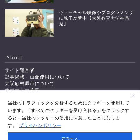
ヴァーチャル映像やプログラミング
に親子が夢中【大阪教育大学神霜
祭】
About
サイト運営者
記事掲載・画像使用について
大阪府柏原市について
サポーター募集
会員特典
当社のトラフィックを分析するためにクッキーを使用して
お問い合わせ
います。「すべてのクッキーを受け入れる」をクリックす
ると、当社のクッキーの使用に同意したことになりま
す。
プライバシポリシー
プライバシーポリシー
同意する