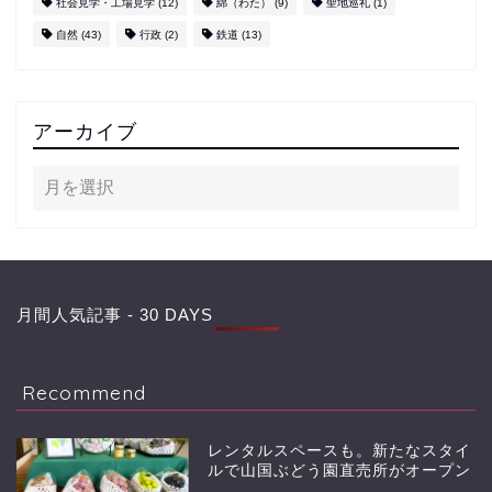
社会見学・工場見学
(12)
綿（わた）
(9)
聖地巡礼
(1)
自然
(43)
行政
(2)
鉄道
(13)
アーカイブ
月間人気記事 - 30 DAYS
Recommend
レンタルスペースも。新たなスタイ
ルで山国ぶどう園直売所がオープン