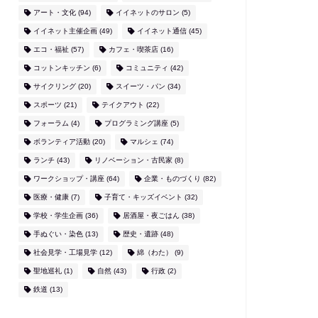
アート・文化
(94)
イイネットのサロン
(5)
イイネット主催企画
(49)
イイネット通信
(45)
エコ・福祉
(57)
カフェ・喫茶店
(16)
コットンキッチン
(6)
コミュニティ
(42)
サイクリング
(20)
スイーツ・パン
(34)
スポーツ
(21)
テイクアウト
(22)
フォーラム
(4)
プログラミング講座
(5)
ボランティア活動
(20)
マルシェ
(74)
ランチ
(43)
リノベーション・古民家
(8)
ワークショップ・講座
(64)
企業・ものづくり
(82)
医療・健康
(7)
子育て・キッズイベント
(32)
学校・学生企画
(36)
居酒屋・夜ごはん
(38)
手ぬぐい・染色
(13)
歴史・遺跡
(48)
社会見学・工場見学
(12)
綿（わた）
(9)
聖地巡礼
(1)
自然
(43)
行政
(2)
鉄道
(13)