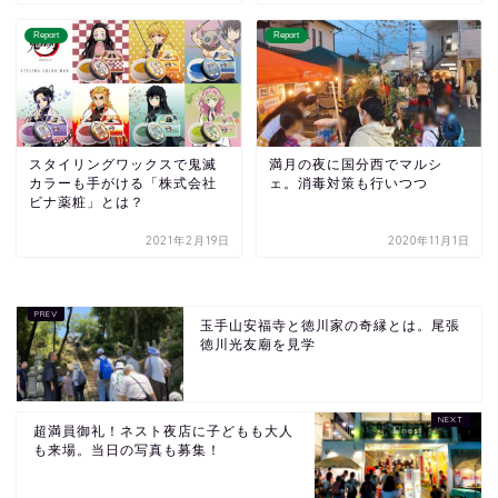
Report
Report
スタイリングワックスで鬼滅
満月の夜に国分西でマルシ
カラーも手がける「株式会社
ェ。消毒対策も行いつつ
ビナ薬粧」とは？
2021年2月19日
2020年11月1日
玉手山安福寺と徳川家の奇縁とは。尾張
徳川光友廟を見学
超満員御礼！ネスト夜店に子どもも大人
も来場。当日の写真も募集！