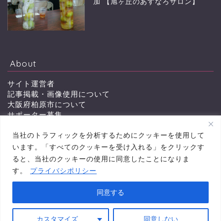
加 【旭ヶ丘のあすなろサロン】
About
サイト運営者
記事掲載・画像使用について
大阪府柏原市について
サポーター募集
会員特典
当社のトラフィックを分析するためにクッキーを使用して
お問い合わせ
います。「すべてのクッキーを受け入れる」をクリックす
ると、当社のクッキーの使用に同意したことになりま
す。
プライバシポリシー
プライバシーポリシー
同意する
2011–2026 かしわらイイネット 柏原市から「町を楽しむ ワイドに伝える」ニュース
サイト
カスタマイズ
同意しない