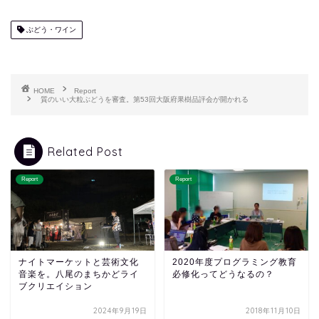
ぶどう・ワイン
HOME
Report
質のいい大粒ぶどうを審査。第53回大阪府果樹品評会が開かれる
Related Post
Report
Report
ナイトマーケットと芸術文化
2020年度プログラミング教育
音楽を。八尾のまちかどライ
必修化ってどうなるの？
ブクリエイション
2024年9月19日
2018年11月10日