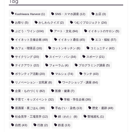
Tag
Kashiwara Harvest
(1)
SNS・スマホ講座
(12)
お店
(3)
お祭り
(5)
かしわらクイズ
(2)
つむぐプロジェクト
(24)
ぶどう・ワイン
(104)
アート・文化
(94)
イイネットのサロン
(5)
イイネット主催企画
(49)
イイネット通信
(45)
エコ・福祉
(57)
カフェ・喫茶店
(16)
コットンキッチン
(6)
コミュニティ
(42)
サイクリング
(20)
スイーツ・パン
(34)
スポーツ
(21)
テイクアウト
(22)
フォーラム
(4)
プログラミング講座
(5)
ボランティア活動
(20)
マルシェ
(74)
ランチ
(43)
リノベーション・古民家
(8)
ワークショップ・講座
(64)
企業・ものづくり
(82)
医療・健康
(7)
子育て・キッズイベント
(32)
学校・学生企画
(36)
居酒屋・夜ごはん
(38)
手ぬぐい・染色
(13)
歴史・遺跡
(48)
社会見学・工場見学
(12)
綿（わた）
(9)
聖地巡礼
(1)
自然
(43)
行政
(2)
鉄道
(13)