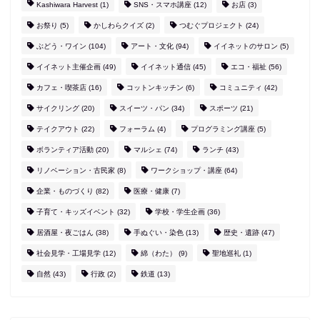
Kashiwara Harvest
(1)
SNS・スマホ講座
(12)
お店
(3)
お祭り
(5)
かしわらクイズ
(2)
つむぐプロジェクト
(24)
ぶどう・ワイン
(104)
アート・文化
(94)
イイネットのサロン
(5)
イイネット主催企画
(49)
イイネット通信
(45)
エコ・福祉
(56)
カフェ・喫茶店
(16)
コットンキッチン
(6)
コミュニティ
(42)
サイクリング
(20)
スイーツ・パン
(34)
スポーツ
(21)
テイクアウト
(22)
フォーラム
(4)
プログラミング講座
(5)
ボランティア活動
(20)
マルシェ
(74)
ランチ
(43)
リノベーション・古民家
(8)
ワークショップ・講座
(64)
企業・ものづくり
(82)
医療・健康
(7)
子育て・キッズイベント
(32)
学校・学生企画
(36)
居酒屋・夜ごはん
(38)
手ぬぐい・染色
(13)
歴史・遺跡
(47)
社会見学・工場見学
(12)
綿（わた）
(9)
聖地巡礼
(1)
自然
(43)
行政
(2)
鉄道
(13)