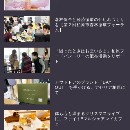
森林保全と経済循環の仕組みづくり
を【第２回柏原市森林循環フォーラ
ム】
「困ったときはお互いさま」柏原フ
ードパントリーの配布活動をリポー
ト
アウトドアのブランド「DAY
OUT」を手がける。アゼリア柏原に
て
体も心も温まるクリスマスライブ
に。ファイト‼︎マルシェアンドカフ
ェ