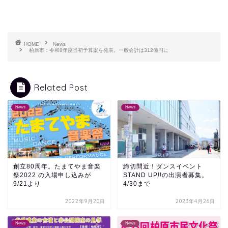
HOME
News
柏原市：令和8年度当初予算案を発表。一般会計は312億円に
Related Post
News
News
創立80周年。たまてやま音楽
締切間近！ダンスイベント
祭2022 の入場申し込みが
STAND UP!!の出演者募集。
9/21より
4/30まで
2022年9月20日
2023年4月26日
News
News