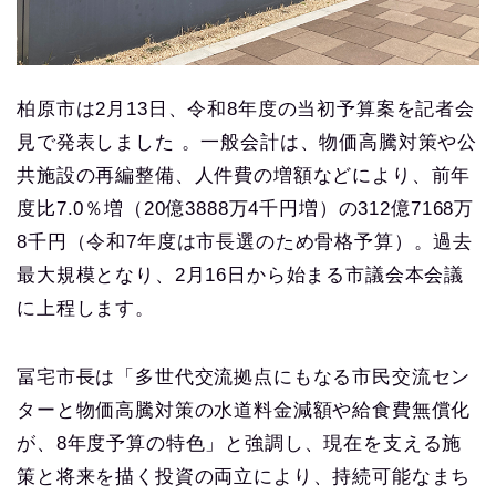
柏原市は2月13日、令和8年度の当初予算案を記者会
見で発表しました 。一般会計は、物価高騰対策や公
共施設の再編整備、人件費の増額などにより、前年
度比7.0％増（20億3888万4千円増）の312億7168万
8千円（令和7年度は市長選のため骨格予算）。過去
最大規模となり、2月16日から始まる市議会本会議
に上程します。
冨宅市長は「多世代交流拠点にもなる市民交流セン
ターと物価高騰対策の水道料金減額や給食費無償化
が、8年度予算の特色」と強調し、現在を支える施
策と将来を描く投資の両立により、持続可能なまち