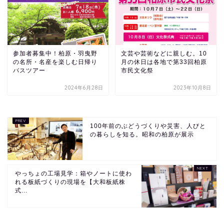
参加者募集中！柏原・羽曳野
文芸や芸術などに親しむ。10
の名所・名産を楽しむ日帰り
月の休日は各地で第33回柏原
バスツアー
市民文化祭
2024年6月28日
2023年10月8日
100年前のぶどうづくりや災害、人びと
の暮らしを知る。昭和の柏原が展示
やっちょの工場見学：箱やノートに使わ
れる板紙づくりの現場を【大和板紙株
式...