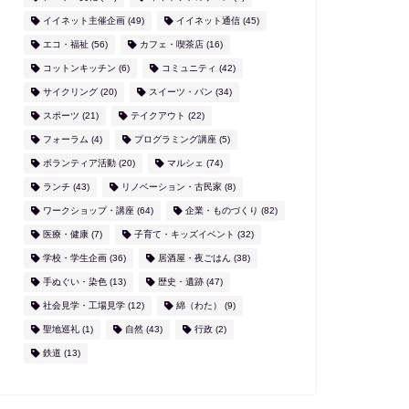
イイネット主催企画
(49)
イイネット通信
(45)
エコ・福祉
(56)
カフェ・喫茶店
(16)
コットンキッチン
(6)
コミュニティ
(42)
サイクリング
(20)
スイーツ・パン
(34)
スポーツ
(21)
テイクアウト
(22)
フォーラム
(4)
プログラミング講座
(5)
ボランティア活動
(20)
マルシェ
(74)
ランチ
(43)
リノベーション・古民家
(8)
ワークショップ・講座
(64)
企業・ものづくり
(82)
医療・健康
(7)
子育て・キッズイベント
(32)
学校・学生企画
(36)
居酒屋・夜ごはん
(38)
手ぬぐい・染色
(13)
歴史・遺跡
(47)
社会見学・工場見学
(12)
綿（わた）
(9)
聖地巡礼
(1)
自然
(43)
行政
(2)
鉄道
(13)