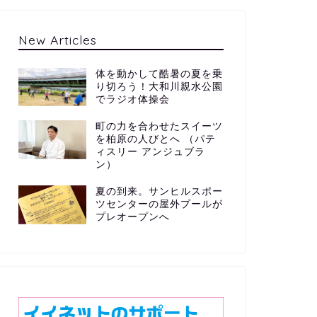
New Articles
体を動かして酷暑の夏を乗
り切ろう！大和川親水公園
でラジオ体操会
町の力を合わせたスイーツ
を柏原の人びとへ （パテ
ィスリー アンジュブラ
ン）
夏の到来。サンヒルスポー
ツセンターの屋外プールが
プレオープンへ