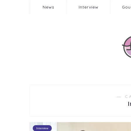
News
Interview
Gou
― C
I
Interview