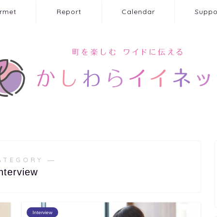
rmet
Report
Calendar
Suppo
ATEGORY ―
nterview
Interview