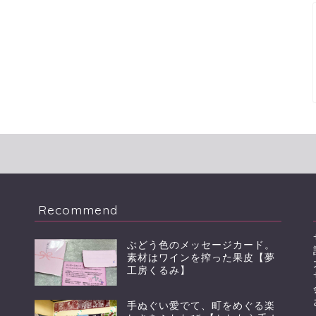
Recommend
ぶどう色のメッセージカード。
素材はワインを搾った果皮【夢
工房くるみ】
手ぬぐい愛でて、町をめぐる楽