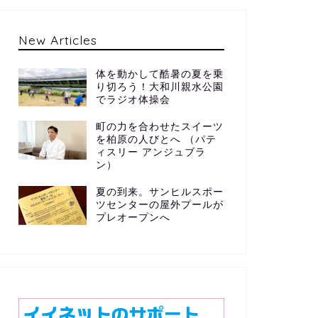
New Articles
体を動かして酷暑の夏を乗
り切ろう！大和川親水公園
でラジオ体操会
町の力を合わせたスイーツ
を柏原の人びとへ （パテ
ィスリー アンジュブラ
ン）
夏の到来。サンヒルスポー
ツセンターの屋外プールが
プレオープンへ