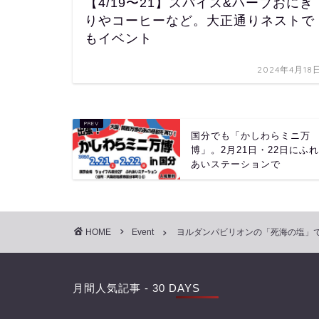
【4/19〜21】スパイス&ハーブおにぎ
りやコーヒーなど。大正通りネストで
もイベント
2024年4月18
国分でも「かしわらミニ万
博」。2月21日・22日にふ
あいステーションで
HOME
Event
ヨルダンパビリオンの「死海の塩」で
月間人気記事 - 30 DAYS