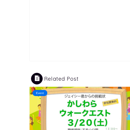
Related Post
Event