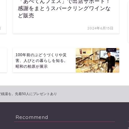
「あべてんフェス」で出店サポート！
感謝をまとうスパークリングワインな
ど販売
日
2024年6月15日
100年前のぶどうづくりや災
れ
害、人びとの暮らしを知る。
昭和の柏原が展示
銭湯を。先着50人にプレゼントあり
Recommend