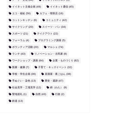
イイネット主催企画
(49)
イイネット通信
(45)
エコ・福祉
(56)
カフェ・喫茶店
(16)
コットンキッチン
(6)
コミュニティ
(42)
サイクリング
(20)
スイーツ・パン
(34)
スポーツ
(21)
テイクアウト
(22)
フォーラム
(4)
プログラミング講座
(5)
ボランティア活動
(20)
マルシェ
(74)
ランチ
(43)
リノベーション・古民家
(8)
ワークショップ・講座
(64)
企業・ものづくり
(82)
医療・健康
(7)
子育て・キッズイベント
(32)
学校・学生企画
(36)
居酒屋・夜ごはん
(38)
手ぬぐい・染色
(13)
歴史・遺跡
(47)
社会見学・工場見学
(12)
綿（わた）
(9)
聖地巡礼
(1)
自然
(43)
行政
(2)
鉄道
(13)