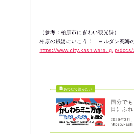
（参考：柏原市にぎわい観光課）
柏原の銭湯にいこう！「ヨルダン死海
https://www.city.kashiwara.lg.jp/doc
国分でも
日にふれ
2026年3
https://kash