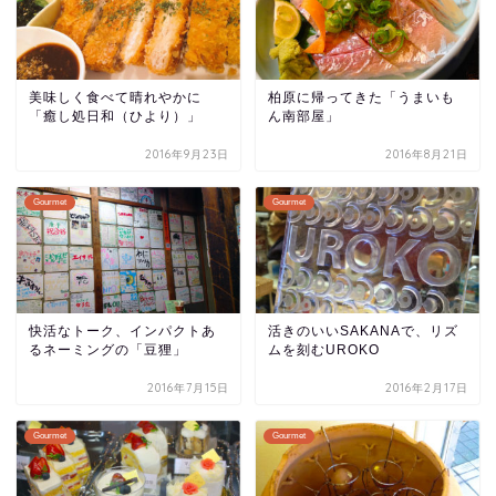
美味しく食べて晴れやかに
柏原に帰ってきた「うまいも
「癒し処日和（ひより）」
ん南部屋」
2016年9月23日
2016年8月21日
Gourmet
Gourmet
快活なトーク、インパクトあ
活きのいいSAKANAで、リズ
るネーミングの「豆狸」
ムを刻むUROKO
2016年7月15日
2016年2月17日
Gourmet
Gourmet