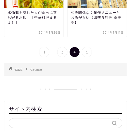
水仙郷を訪れた人が食べに立
和洋関係なく創作メニューと
ち寄るお店 【中華料理まる
お酒が旨い【四季食料理 卓美
よし】
亭】
2014年1月26日
2014年1月11日
...
1
3
4
5
HOME
Gourmet
サイト内検索