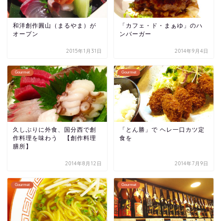
和洋創作圓山（まるやま）が
「カフェ・ド・まぁゆ」のハ
オープン
ンバーガー
2015年1月31日
2014年9月4日
Gourmet
Gourmet
久しぶりに外食、国分西で創
「とん勝」で ヘレ一口カツ定
作料理を味わう 【創作料理
食を
膳所】
2014年8月12日
2014年7月9日
Gourmet
Gourmet