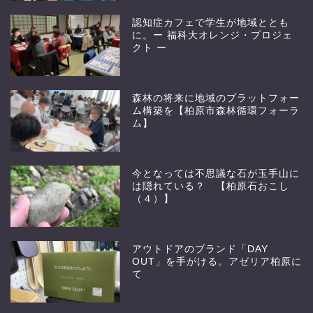
認知症カフェで学生が地域ととも
に。ー 福科大オレンジ・プロジェ
クト ー
森林の将来に地域のプラットフォー
ム構築を【柏原市森林循環フォーラ
ム】
今となっては不思議な石が玉手山に
は隠れている？ 【柏原石おこし
（４）】
アウトドアのブランド「DAY
OUT」を手がける。アゼリア柏原に
て