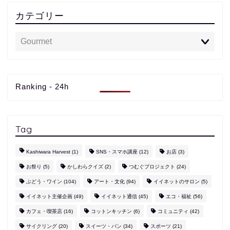
カテゴリー
Ranking - 24h
Tag
Kashiwara Harvest
(1)
SNS・スマホ講座
(12)
お店
(3)
お祭り
(5)
かしわらクイズ
(2)
つむぐプロジェクト
(24)
ぶどう・ワイン
(104)
アート・文化
(94)
イイネットのサロン
(5)
イイネット主催企画
(49)
イイネット通信
(45)
エコ・福祉
(56)
カフェ・喫茶店
(16)
コットンキッチン
(6)
コミュニティ
(42)
サイクリング
(20)
スイーツ・パン
(34)
スポーツ
(21)