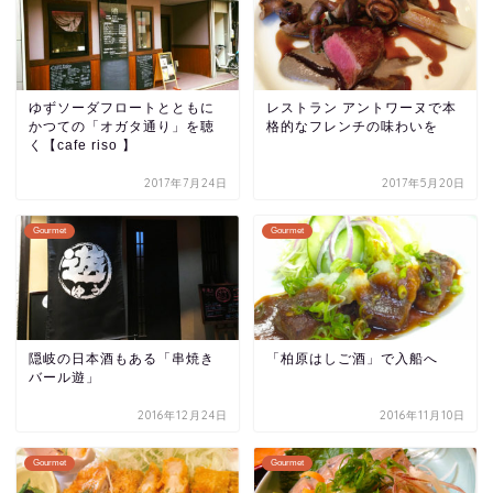
ゆずソーダフロートとともに
レストラン アントワーヌで本
かつての「オガタ通り」を聴
格的なフレンチの味わいを
く【cafe riso 】
2017年7月24日
2017年5月20日
Gourmet
Gourmet
隠岐の日本酒もある「串焼き
「柏原はしご酒」で入船へ
バール遊」
2016年12月24日
2016年11月10日
Gourmet
Gourmet