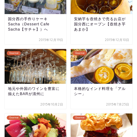
国分西の手作りケーキ
安納芋を壺焼きで売るお店が
Sacha（Dessert Cafe
国分西にオープン【壺焼き芋
Sacha【サチャ】）へ
あまか】
2015年12月19日
2015年12月10日
Gourmet
Gourmet
地元や外国のワインを豊富に
本格的なインド料理を「アル
揃えたBARが清州に
シー」
2015年10月2日
2015年7月25日
Gourmet
Gourmet