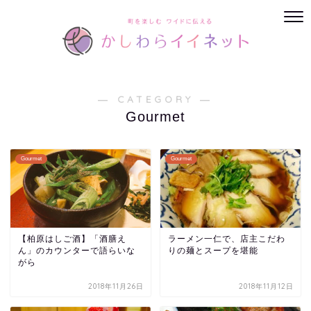
― CATEGORY ―
Gourmet
Gourmet
Gourmet
【柏原はしご酒】「酒膳え
ラーメン一仁で、店主こだわ
ん」のカウンターで語らいな
りの麺とスープを堪能
がら
2018年11月26日
2018年11月12日