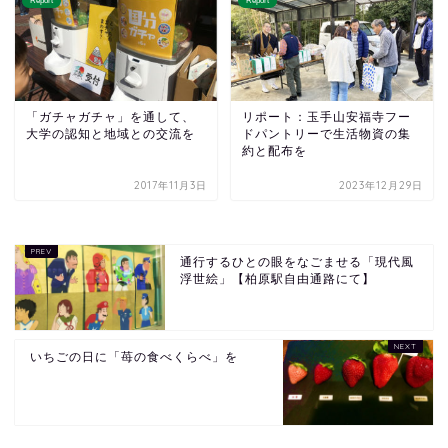
Report
Report
「ガチャガチャ」を通して、
リポート：玉手山安福寺フー
大学の認知と地域との交流を
ドパントリーで生活物資の集
約と配布を
2017年11月3日
2023年12月29日
通行するひとの眼をなごませる「現代風
浮世絵」【柏原駅自由通路にて】
いちごの日に「苺の食べくらべ」を