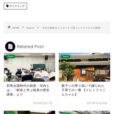
サイクリング
HOME
Report
今年も瞬発力とスタミナで競うシクロクロスが開催
Related Post
Report
Report
邪馬台国時代の柏原・河内と
親子への寄り添いで綴られた
は。「館長と学ぶ柏原の歴史
子育ての一冊 【ドレミファご
講座」より
んちゃん】
2024年5月27日
2017年12月26日