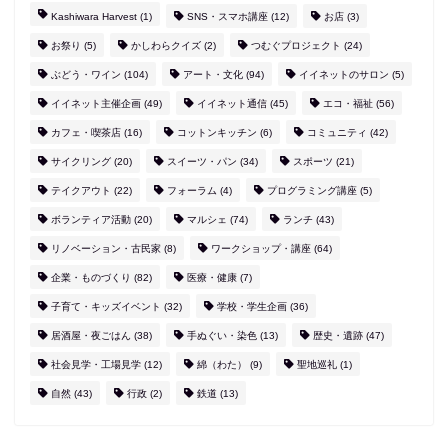
Kashiwara Harvest
(1)
SNS・スマホ講座
(12)
お店
(3)
お祭り
(5)
かしわらクイズ
(2)
つむぐプロジェクト
(24)
ぶどう・ワイン
(104)
アート・文化
(94)
イイネットのサロン
(5)
イイネット主催企画
(49)
イイネット通信
(45)
エコ・福祉
(56)
カフェ・喫茶店
(16)
コットンキッチン
(6)
コミュニティ
(42)
サイクリング
(20)
スイーツ・パン
(34)
スポーツ
(21)
テイクアウト
(22)
フォーラム
(4)
プログラミング講座
(5)
ボランティア活動
(20)
マルシェ
(74)
ランチ
(43)
リノベーション・古民家
(8)
ワークショップ・講座
(64)
企業・ものづくり
(82)
医療・健康
(7)
子育て・キッズイベント
(32)
学校・学生企画
(36)
居酒屋・夜ごはん
(38)
手ぬぐい・染色
(13)
歴史・遺跡
(47)
社会見学・工場見学
(12)
綿（わた）
(9)
聖地巡礼
(1)
自然
(43)
行政
(2)
鉄道
(13)