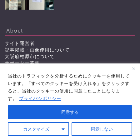
About
サイト運営者
記事掲載・画像使用について
大阪府柏原市について
サポーター募集
会員特典
当社のトラフィックを分析するためにクッキーを使用して
お問い合わせ
います。「すべてのクッキーを受け入れる」をクリックす
ると、当社のクッキーの使用に同意したことになりま
す。
プライバシポリシー
プライバシーポリシー
同意する
2011–2026 かしわらイイネット 柏原市から「町を楽しむ ワイドに伝える」ニュース
サイト
カスタマイズ
同意しない
News
Interview
Gourmet
Report