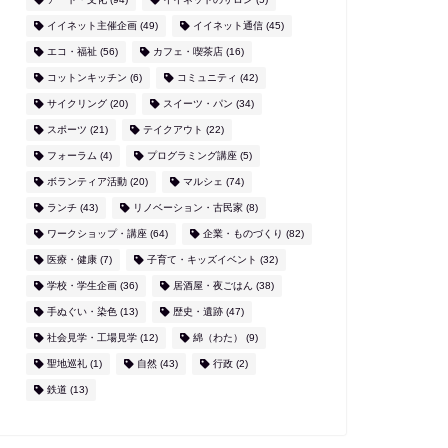
イイネット主催企画
(49)
イイネット通信
(45)
エコ・福祉
(56)
カフェ・喫茶店
(16)
コットンキッチン
(6)
コミュニティ
(42)
サイクリング
(20)
スイーツ・パン
(34)
スポーツ
(21)
テイクアウト
(22)
フォーラム
(4)
プログラミング講座
(5)
ボランティア活動
(20)
マルシェ
(74)
ランチ
(43)
リノベーション・古民家
(8)
ワークショップ・講座
(64)
企業・ものづくり
(82)
医療・健康
(7)
子育て・キッズイベント
(32)
学校・学生企画
(36)
居酒屋・夜ごはん
(38)
手ぬぐい・染色
(13)
歴史・遺跡
(47)
社会見学・工場見学
(12)
綿（わた）
(9)
聖地巡礼
(1)
自然
(43)
行政
(2)
鉄道
(13)