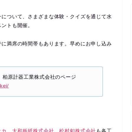
ーについて、さまざまな体験・クイズを通じて水
ベントも開催。
でに満席の時間帯もあります。早めにお申し込み
ム） 柏原計器工業株式会社のページ
kei/
オカ
、
大和板紙株式会社
、
松村釦株式会社
も各工