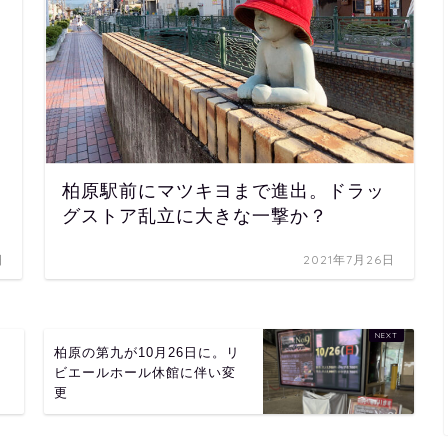
柏原駅前にマツキヨまで進出。ドラッ
グストア乱立に大きな一撃か？
日
2021年7月26日
ー
柏原の第九が10月26日に。リ
ビエールホール休館に伴い変
更