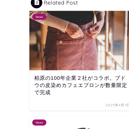
Related Post
News
柏原の100年企業２社がコラボ。ブド
ウの皮染めカフェエプロンが数量限定
で完成
2025年4月7
News