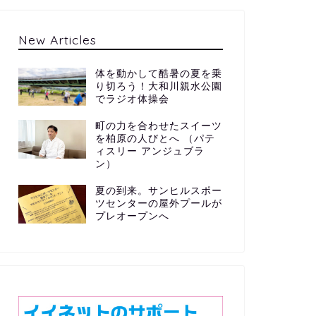
New Articles
体を動かして酷暑の夏を乗
り切ろう！大和川親水公園
でラジオ体操会
町の力を合わせたスイーツ
を柏原の人びとへ （パテ
ィスリー アンジュブラ
ン）
夏の到来。サンヒルスポー
ツセンターの屋外プールが
プレオープンへ