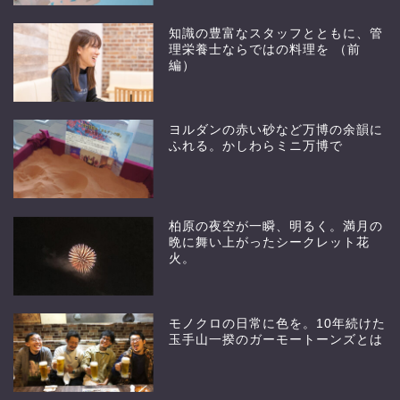
知識の豊富なスタッフとともに、管
理栄養士ならではの料理を （前
編）
ヨルダンの赤い砂など万博の余韻に
ふれる。かしわらミニ万博で
柏原の夜空が一瞬、明るく。満月の
晩に舞い上がったシークレット花
火。
モノクロの日常に色を。10年続けた
玉手山一揆のガーモートーンズとは