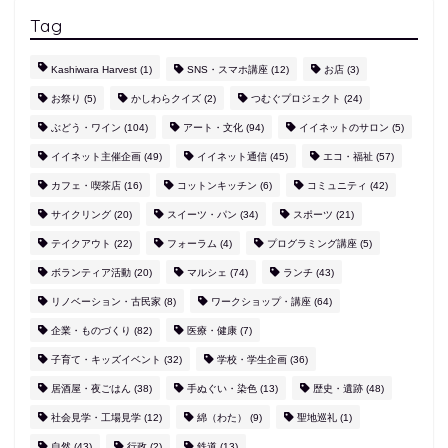
Tag
Kashiwara Harvest
(1)
SNS・スマホ講座
(12)
お店
(3)
お祭り
(5)
かしわらクイズ
(2)
つむぐプロジェクト
(24)
ぶどう・ワイン
(104)
アート・文化
(94)
イイネットのサロン
(5)
イイネット主催企画
(49)
イイネット通信
(45)
エコ・福祉
(57)
カフェ・喫茶店
(16)
コットンキッチン
(6)
コミュニティ
(42)
サイクリング
(20)
スイーツ・パン
(34)
スポーツ
(21)
テイクアウト
(22)
フォーラム
(4)
プログラミング講座
(5)
ボランティア活動
(20)
マルシェ
(74)
ランチ
(43)
リノベーション・古民家
(8)
ワークショップ・講座
(64)
企業・ものづくり
(82)
医療・健康
(7)
子育て・キッズイベント
(32)
学校・学生企画
(36)
居酒屋・夜ごはん
(38)
手ぬぐい・染色
(13)
歴史・遺跡
(48)
社会見学・工場見学
(12)
綿（わた）
(9)
聖地巡礼
(1)
自然
(43)
行政
(2)
鉄道
(13)