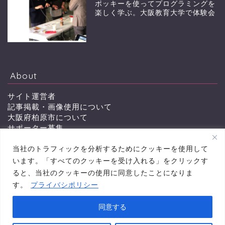
ポッキーを使ってプログラミングを
楽しく学ぶ。大阪教育大学で体験会
About
サイト運営者
記事掲載・画像使用について
大阪府柏原市について
サポーター募集
会員特典
当社のトラフィックを分析するためにクッキーを使用して
お問い合わせ
います。「すべてのクッキーを受け入れる」をクリックす
ると、当社のクッキーの使用に同意したことになりま
す。
プライバシポリシー
プライバシーポリシー
同意する
2011–2026 かしわらイイネット 柏原市から「町を楽しむ ワイドに伝える」ニュース
サイト