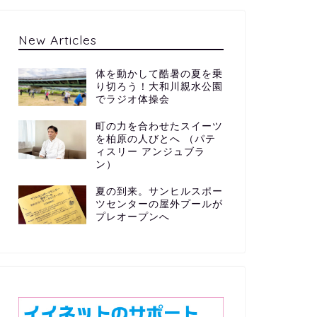
New Articles
体を動かして酷暑の夏を乗
り切ろう！大和川親水公園
でラジオ体操会
町の力を合わせたスイーツ
を柏原の人びとへ （パテ
ィスリー アンジュブラ
ン）
夏の到来。サンヒルスポー
ツセンターの屋外プールが
プレオープンへ