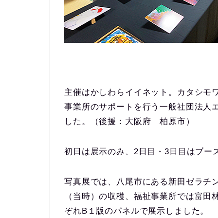
主催はかしわらイイネット。カタシモ
事業所のサポートを行う一般社団法人
した。（後援：大阪府 柏原市）
初日は展示のみ、2日目・3日目はブー
写真展では、八尾市にある新田ゼラチ
（当時）の収穫、福祉事業所では富田
ぞれB１版のパネルで展示しました。