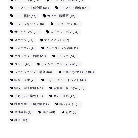
イイネット主催企画
(49)
イイネット通信
(45)
エコ・福祉
(56)
カフェ・喫茶店
(16)
コットンキッチン
(6)
コミュニティ
(42)
サイクリング
(20)
スイーツ・パン
(34)
スポーツ
(21)
テイクアウト
(22)
フォーラム
(4)
プログラミング講座
(5)
ボランティア活動
(20)
マルシェ
(74)
ランチ
(43)
リノベーション・古民家
(8)
ワークショップ・講座
(64)
企業・ものづくり
(82)
医療・健康
(7)
子育て・キッズイベント
(32)
学校・学生企画
(36)
居酒屋・夜ごはん
(38)
手ぬぐい・染色
(13)
歴史・遺跡
(47)
社会見学・工場見学
(12)
綿（わた）
(9)
聖地巡礼
(1)
自然
(43)
行政
(2)
鉄道
(13)