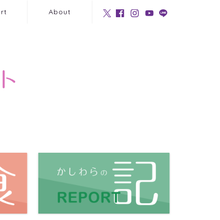
rt
About