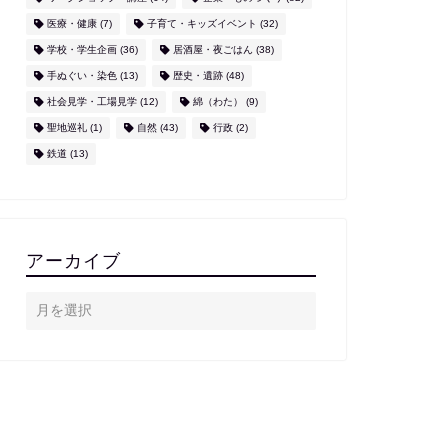
医療・健康
(7)
子育て・キッズイベント
(32)
学校・学生企画
(36)
居酒屋・夜ごはん
(38)
手ぬぐい・染色
(13)
歴史・遺跡
(48)
社会見学・工場見学
(12)
綿（わた）
(9)
聖地巡礼
(1)
自然
(43)
行政
(2)
鉄道
(13)
アーカイブ