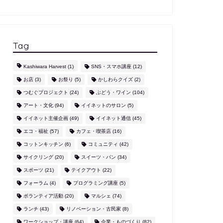
Tag
Kashiwara Harvest
(1)
SNS・スマホ講座
(12)
お店
(3)
お祭り
(5)
かしわらクイズ
(2)
つむぐプロジェクト
(24)
ぶどう・ワイン
(104)
アート・文化
(94)
イイネットのサロン
(5)
イイネット主催企画
(49)
イイネット通信
(45)
エコ・福祉
(57)
カフェ・喫茶店
(16)
コットンキッチン
(6)
コミュニティ
(42)
サイクリング
(20)
スイーツ・パン
(34)
スポーツ
(21)
テイクアウト
(22)
フォーラム
(4)
プログラミング講座
(5)
ボランティア活動
(20)
マルシェ
(74)
ランチ
(43)
リノベーション・古民家
(8)
ワークショップ・講座
(64)
企業・ものづくり
(82)