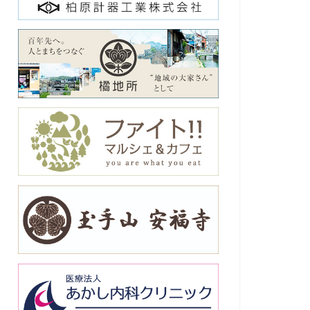
Neighbor
【八尾】万博など芸術文化の活性化
へ向けて。やおうえるかむコモンズ
推進会議
2025年1月30日