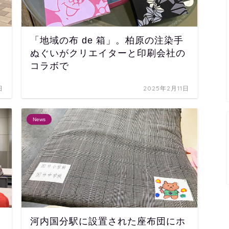
「地域の布 de 箱」。柏原の注染手
ぬぐいがクリエイターと印刷会社の
コラボで
日
2025年2月11日
News
河内国分駅に設置された座布団にホ