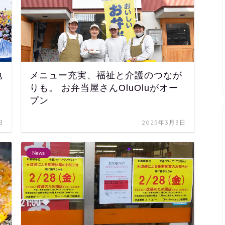
地
メニュー充実、福祉と介護のつなが
りも。 お弁当屋さんOluOluがオー
プン
日
2025年3月3日
News