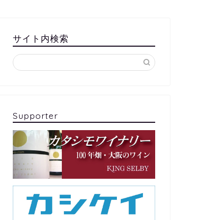
サイト内検索
Neighbor
Neighbor
Supporter
【5/18】「伝統と未来をつなぐ本気
【八尾】
で遊ぶ八尾の大人たち」やおうえる
おマルシ
かむコモンズが万博へ
ドルナイ
2025年5月6日